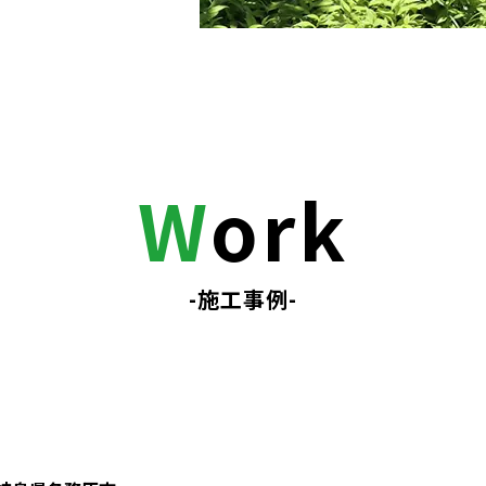
W
ork
-施工事例-