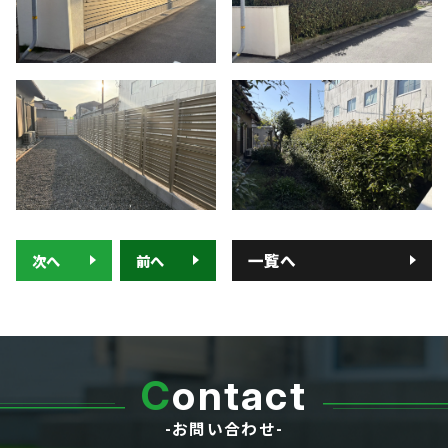
■ お客様の声
■ 展示場について
■ 求人サイト
■ お問い合わせ
0120-080-171
TEL:
岐阜県羽島郡笠松町中川町22 ​
一覧へ
次へ
前へ
C
ontact
-お問い合わせ-