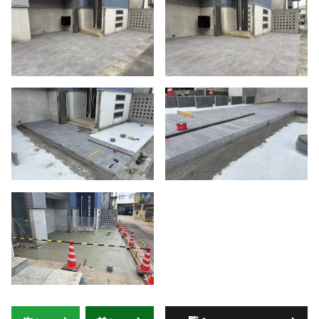
-株式会社 齋藤商店-
■ VISTA GARDENの外構工事
■ 庭がある暮らし：サッカーゴールがある庭
■ 庭がある暮らし：ドッグランがある庭
■ 外構プランニング
■ 料金シミュレーション
■ 施工事例
■ お客様の声
■ 展示場について
■ 求人サイト
■ お問い合わせ