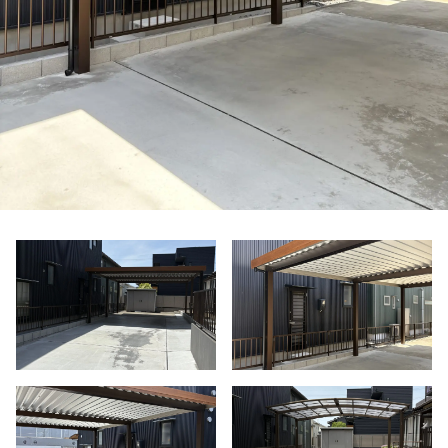
VISTA GARDEN
-株式会社 齋藤商店-
■ VISTA GARDENの外構工事
■ 庭がある暮らし：サッカーゴールがある庭
■ 庭がある暮らし：ドッグランがある庭
■ 外構プランニング
■ 料金シミュレーション
■ 施工事例
■ お客様の声
■ 展示場について