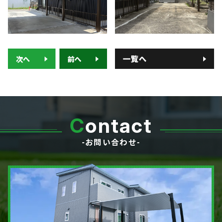
■ 求人サイト
■ お問い合わせ
0120-080-171
一覧へ
次へ
前へ
TEL:
岐阜県羽島郡笠松町中川町22 ​
C
ontact
-お問い合わせ-