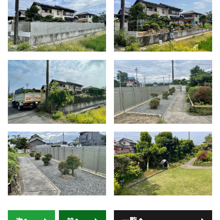
-株式会社 齋藤商店-
■ VISTA GARDENの外構工事
■ 庭がある暮らし：サッカーゴールがある庭
■ 庭がある暮らし：ドッグランがある庭
■ 外構プランニング
■ 料金シミュレーション
■ 施工事例
■ お客様の声
■ 展示場について
■ 求人サイト
■ お問い合わせ