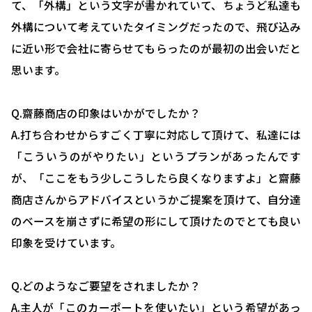
て、「外構」という文字が書かれていて、ちょうど私達も
外構について考えていたタイミングだったので、飛び込み
に近い形で会社に寄らせてもらったのが最初の出会いだと
思います。
VISTA GARDEN
Q.齋藤商店の印象はいかがでしたか？
-株式会社 齋藤商店-
A.打ち合わせからすごく丁寧に対応して頂けて、私達には
「こういうのがやりたい」というプランがあったんです
■ VISTA GARDENの外構工事
が、「ここをもう少しこうしたら良くなりますよ」と齋藤
商店さんからアドバイスというかご提案を頂けて、自分達
■ 庭がある暮らし：サッカーゴールがある庭
のベースを崩さずに希望の形にして頂けたのでとても良い
■ 庭がある暮らし：ドッグランがある庭
印象を受けています。
■ 外構プランニング
Q.どのようなご要望をされましたか？
■ 料金シミュレーション
A.主人が「このカーポートを使いたい」という希望があっ