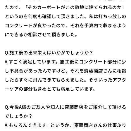
■ 施工事例
たので、「そのカーポートがこの敷地に建てられるのか」
■ お客様の声
というのを何度も確認して頂きました。私は打ちっ放しの
■ 展示場について
コンクリートが良かったので、それを予算内で収まるよう
にできるか相談させて頂きました。
■ 求人サイト
■ お問い合わせ
Q.施工後の出来栄えはいかがでしょうか？
A.すごく満足しています。施工後にコンクリート部分に少
0120-080-171
TEL:
し不具合があったんですけど、それを齋藤商店さんに相談
岐阜県羽島郡笠松町中川町22 ​
したらすぐに飛んできてもらえました。そういったアフタ
ーケアの部分も含めとても満足しています。
Q.今後A様のご友人や知人に齋藤商店をご紹介して頂ける
でしょうか？
A.もちろんできます。というか、齋藤商店さんの仕事ぶり