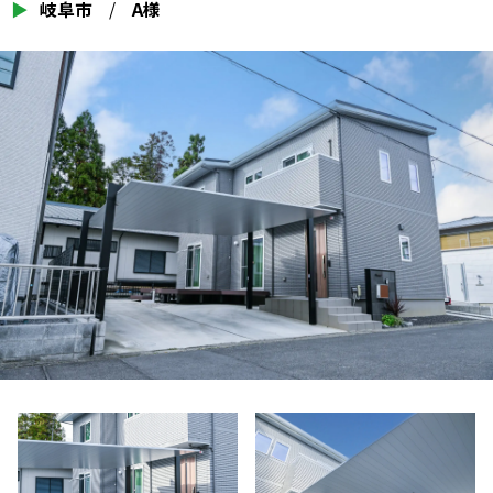
▶
岐阜市
/
A様