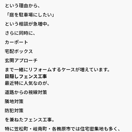
という理由から、
「庭を駐車場にしたい」
という相談が急増中。
さらに同時に、
カーポート
宅配ボックス
玄関アプローチ
VISTA GARDEN
まで一緒にリフォームするケースが増えています。
目隠しフェンス工事
-株式会社 齋藤商店-
最近特に人気なのが、
道路からの視線対策
隣地対策
■ VISTA GARDENの外構工事
防犯対策
■ 庭がある暮らし：サッカーゴールがある庭
を兼ねたフェンス工事。
■ 庭がある暮らし：ドッグランがある庭
特に笠松町・岐南町・各務原市では住宅密集地も多く、