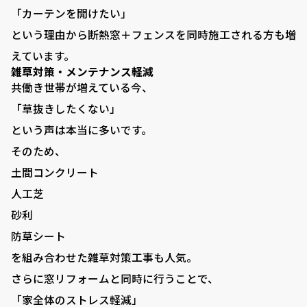
■ 外構プランニング
「カーテンを開けたい」
という理由から断熱窓＋フェンスを同時施工される方も増
■ 料金シミュレーション
えています。
■ 施工事例
雑草対策・メンテナンス軽減
共働き世帯が増えている今、
■ お客様の声
「草抜きしたくない」
■ 展示場について
という声は本当に多いです。
■ 求人サイト
そのため、
土間コンクリート
■ お問い合わせ
人工芝
0120-080-171
砂利
TEL:
防草シート
岐阜県羽島郡笠松町中川町22 ​
を組み合わせた雑草対策工事も人気。
さらに窓リフォームと同時に行うことで、
「家全体のストレス軽減」