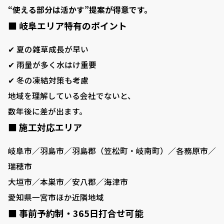
“使える部分は活かす”提案が得意です。
■ 岐阜エリア特有のポイント
✔ 夏の雑草成長が早い
✔ 雨量が多く水はけ重要
✔ 冬の凍結対策も考慮
地域を理解している会社でないと、
数年後に差が出ます。
■ 施工対応エリア
岐阜市／羽島市／羽島郡（笠松町・岐南町）／各務原市／
瑞穂市
大垣市／本巣市／安八郡／海津市
愛知県一宮市ほか近隣地域
■ 事前予約制・365日打合せ可能