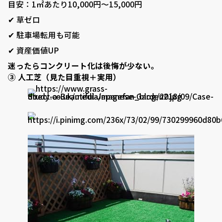
目安：1㎡あたり10,000円〜15,000円
✔ 草ゼロ
✔ 駐車場転用も可能
✔ 資産価値UP
迷ったらコンクリート化は後悔が少ない。
③ 人工芝（見た目重視＋実用）
VISTA GARDEN
-株式会社 齋藤商店-
■ VISTA GARDENの外構工事