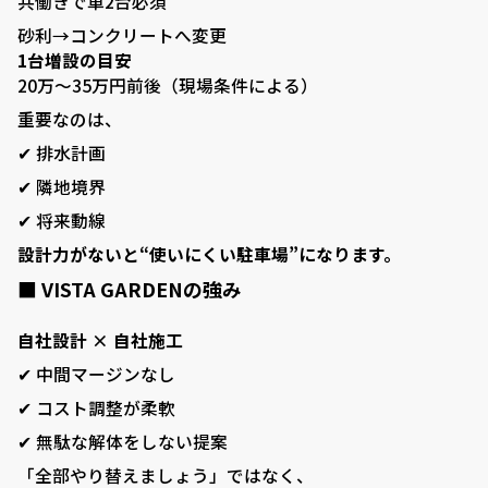
共働きで車2台必須
砂利→コンクリートへ変更
1台増設の目安
20万〜35万円前後（現場条件による）
重要なのは、
✔ 排水計画
✔ 隣地境界
✔ 将来動線
設計力がないと“使いにくい駐車場”になります。
■ VISTA GARDENの強み
自社設計 × 自社施工
✔ 中間マージンなし
✔ コスト調整が柔軟
✔ 無駄な解体をしない提案
「全部やり替えましょう」ではなく、