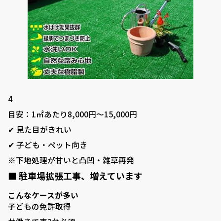
■ 庭がある暮らし：サッカーゴールがある庭
■ 庭がある暮らし：ドッグランがある庭
■ 外構プランニング
■ 料金シミュレーション
■ 施工事例
4
■ お客様の声
目安：1㎡あたり8,000円〜15,000円
■ 展示場について
✔ 見た目がきれい
✔ 子ども・ペット向き
■ 求人サイト
※下地処理が甘いと凸凹・雑草再発
■ お問い合わせ
■ 駐車場拡張工事、増えています
0120-080-171
こんなケースが多い
TEL:
子どもの免許取得
岐阜県羽島郡笠松町中川町22 ​