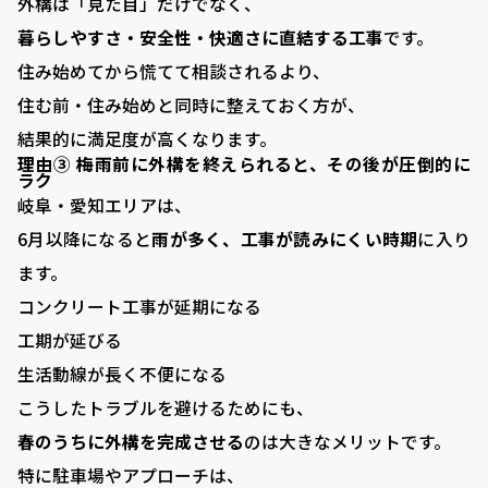
外構は「見た目」だけでなく、
暮らしやすさ・安全性・快適さに直結する工事
です。
住み始めてから慌てて相談されるより、
住む前・住み始めと同時に整えておく方が、
結果的に満足度が高くなります。
VISTA GARDEN
理由③ 梅雨前に外構を終えられると、その後が圧倒的に
ラク
-株式会社 齋藤商店-
岐阜・愛知エリアは、
6月以降になると
雨が多く、工事が読みにくい時期
に入り
■ VISTA GARDENの外構工事
ます。
コンクリート工事が延期になる
■ 庭がある暮らし：サッカーゴールがある庭
工期が延びる
■ 庭がある暮らし：ドッグランがある庭
生活動線が長く不便になる
■ 外構プランニング
こうしたトラブルを避けるためにも、
春のうちに外構を完成させる
のは大きなメリットです。
■ 料金シミュレーション
特に駐車場やアプローチは、
■ 施工事例