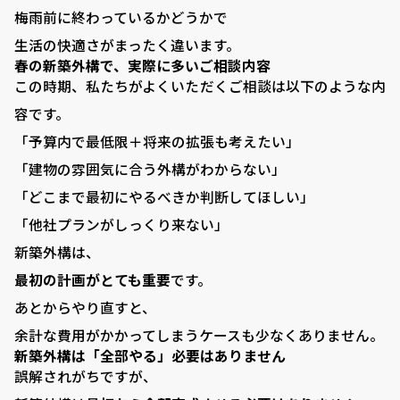
梅雨前に終わっているかどうかで
■ お客様の声
生活の快適さがまったく違います。
春の新築外構で、実際に多いご相談内容
■ 展示場について
この時期、私たちがよくいただくご相談は以下のような内
■ 求人サイト
容です。
■ お問い合わせ
「予算内で最低限＋将来の拡張も考えたい」
「建物の雰囲気に合う外構がわからない」
0120-080-171
TEL:
「どこまで最初にやるべきか判断してほしい」
岐阜県羽島郡笠松町中川町22 ​
「他社プランがしっくり来ない」
新築外構は、
最初の計画がとても重要
です。
あとからやり直すと、
余計な費用がかかってしまうケースも少なくありません。
新築外構は「全部やる」必要はありません
誤解されがちですが、