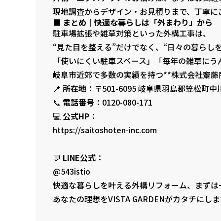
現地調査からデザイン・お見積りまで、丁寧に
■ まとめ｜快適な暮らしは「外まわり」から
駐車場拡張や雑草対策といった外構工事は、
“見た目を整える”だけでなく、“日々の暮らし
「使いにくい駐車スペース」「毎年の雑草にうん
岐阜市近郊で多数の実績を持つ**株式会社齋藤商店
📍
所在地
：〒501-6095 岐阜県羽島郡笠松町中
📞
電話番号
：0120-080-171
💻
公式HP
：
https://saitoshoten-inc.com
💬
LINE公式
：
@543istio
快適な暮らしを叶える外構リフォーム、まずは
あなたの理想をVISTA GARDENがカタチにし