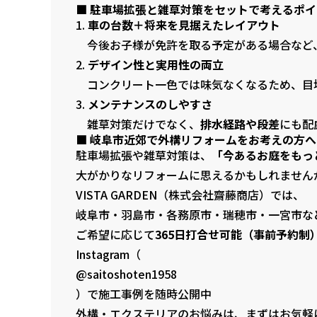
■ 駐車場拡張と雑草対策をセットで考えるポイ
車の台数＋将来を見据えたレイアウト
今後お子様が免許を取る予定がある場合など
デザイン性と実用性の両立
コンクリート一色では味気なくなるため、目
メンテナンスのしやすさ
雑草対策だけでなく、
排水経路や段差
にも配
■ 岐阜市近郊で外構リフォームをお考えの方へ
駐車場拡張や雑草対策は、
「今あるお庭をもっ
大がかりなリフォームに思えるかもしれません
VISTA GARDEN（株式会社齋藤商店）では、
岐阜市・羽島市・各務原市・瑞穂市・一宮市な
ご希望に応じて
365日打合せ可能（事前予約制
Instagram（
@saitoshoten1958
）で施工事例を随時公開中
外構・エクステリアのお悩みは、まずはお気軽