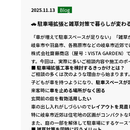
2025.11.13
Blog
🚗 駐車場拡張と雑草対策で暮らしが変わる
「車が増えて駐車スペースが足りない」「雑草が
岐阜市や羽島市、各務原市などの岐阜市近郊で
株式会社齋藤商店（屋号：VISTA GARD
す。今回は、実際に多いご相談内容や施工のポ
■ 駐車場拡張工事を検討するきっかけとは？
ご相談の多くは次のような理由から始まります
子どもが車を持つようになり、
駐車スペースが
来客時に
車を止める場所がなく困る
玄関前の庭を
有効活用したい
車の出し入れがしづらいので
レイアウトを見直
特に岐阜市近郊は住宅地の区画がコンパクトな場
また、庭の一部を解体して駐車場にするケース
■ 雑草対策を同時に行うメリット