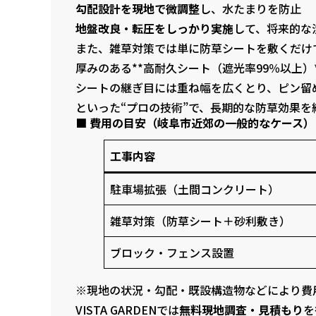
勾配設計を現地で微調整
し、水たまりを防止
地盤改良・転圧をしっかり実施
して、将来的な
また、雑草対策では単に防草シートを敷くだけ
厚みのある**高耐久シート（遮光率99％以上）
シートの継ぎ目には重ね幅を広くとり、ピン留
といった“プロの技術”で、長期的な防草効果を
■ 費用の目安（岐阜市近郊の一般的なケース）
工事内容
駐車場拡張（土間コンクリート）
雑草対策（防草シート＋砂利敷き）
ブロック・フェンス設置
※現地の状況・勾配・既設構造物などにより費
VISTA GARDENでは
無料現地調査・見積もり
を