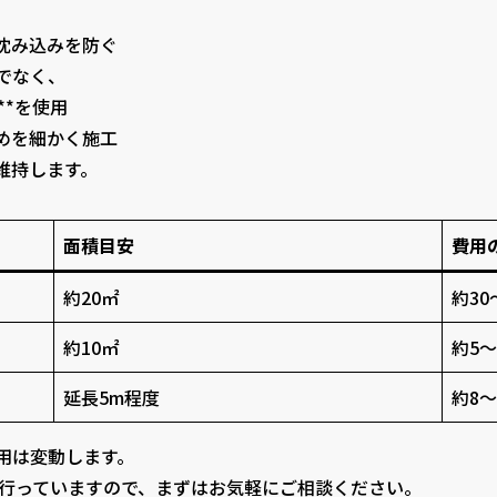
沈み込みを防ぐ
でなく、
**を使用
めを細かく施工
維持します。
面積目安
費用
約20㎡
約30
約10㎡
約5〜
延長5m程度
約8〜
用は変動します。
行っていますので、まずはお気軽にご相談ください。