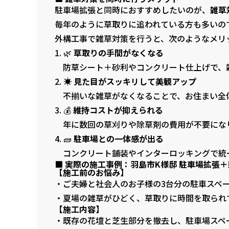
駐車場拡張と同時におすすめしたいのが、
雑草
毎年のように草取りに追われている方も多いの
外構工事で雑草対策を行うと、次のようなメリ
🌿
草取りの手間がなくなる
防草シート＋砂利やコンクリート仕上げで、
☀️
見た目がスッキリして美観アップ
不揃いな雑草がなくなることで、お住まい全
💰
維持コストが抑えられる
年に数回の草刈りや除草剤の費用が不要にな
🧱
駐車場との一体感が出る
コンクリート舗装やインターロッキングで統一
■ 実際の施工事例：羽島市K様邸 駐車場拡張
【施工前のお悩み】
・ご夫婦と社会人のお子様の3台分の駐車スペ
・夏場の雑草がひどく、草取りに時間を取られ
【施工内容】
・既存の花壇と芝生部分を撤去し、駐車場スペ