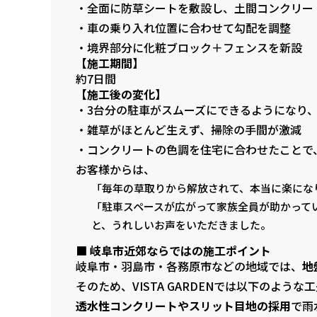
・全面に防草シートを敷設し、土間コンクリー
・車の乗り入れ位置に合わせて勾配を調整
・境界部分に化粧ブロック＋フェンスを新設
【施工期間】
約7日間
【施工後の変化】
・3台分の駐車がスムーズにできるようになり
・雑草がほとんど生えず、掃除の手間が激減
・コンクリートの色調を住宅に合わせたことで
お客様からは、
「毎年の草取りから解放されて、本当に楽にな
「駐車スペースが広がって家族全員が助かって
と、うれしいお声をいただきました。
■ 岐阜市近郊ならではの施工ポイント
岐阜市・羽島市・各務原市などの地域では、
地
そのため、VISTA GARDENでは以下のよう
透水性コンクリートやスリット目地の採用
で雨