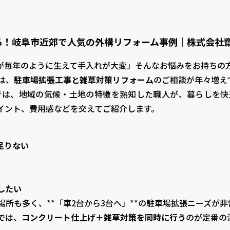
！岐阜市近郊で人気の外構リフォーム事例｜株式会社齋藤商
毎年のように生えて手入れが大変」――そんなお悩みをお持ちの
は、
駐車場拡張工事と雑草対策リフォーム
のご相談が年々増え
EN）では、地域の気候・土地の特徴を熟知した職人が、暮らし
イント、費用感などを交えてご紹介します。
。
足りない
したい
所も多く、**「車2台から3台へ」**の駐車場拡張ニーズが
では、
コンクリート仕上げ＋雑草対策を同時に行う
のが定番の