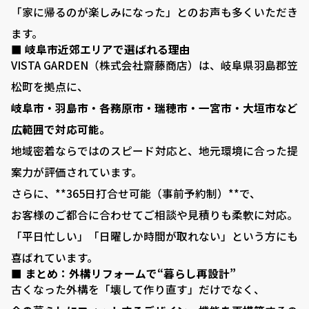
「家に帰るのが楽しみになった」とのお声も多くいただき
■ お客様の声
ます。
■ 展示場について
■ 岐阜市近郊エリアで選ばれる理由
VISTA GARDEN（株式会社齋藤商店）は、岐阜県羽島郡笠
■ 求人サイト
松町を拠点に、
■ お問い合わせ
岐阜市・羽島市・各務原市・瑞穂市・一宮市・大垣市など
広範囲で対応可能。
0120-080-171
TEL:
地域密着ならではのスピード対応と、地元環境に合った提
岐阜県羽島郡笠松町中川町22 ​
案力が評価されています。
さらに、**365日打合せ可能（事前予約制）**で、
お客様のご都合に合わせてご相談や見積りも柔軟に対応。
「平日忙しい」「日曜しか時間が取れない」という方にも
喜ばれています。
■ まとめ：外構リフォームで“暮らし再設計”
古くなった外構を「壊して作り直す」だけでなく、