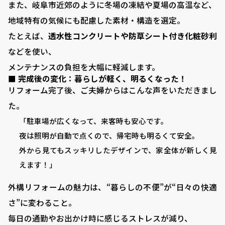
また、岐阜市近郊のように冬場の凍結や夏場の高温など、
地域特有の気候にも配慮した素材・構造を選定。
たとえば、
透水性コンクリートや防草シート付き化粧砂利
などを使い、
VISTA GARDEN
メンテナンスの負担を大幅に軽減します。
■ 完成後の変化：暮らしが軽く、明るくなった！
-株式会社 齋藤商店-
リフォーム完了後、ご夫婦からはこんな声をいただきまし
た。
「駐車場が広くなって、来客時も安心です。
■ VISTA GARDENの外構工事
夜は照明が自動で点くので、帰宅時も明るくて安全。
■ 庭がある暮らし：サッカーゴールがある庭
外から見てもスッキリしたデザインで、家全体が新しく見
■ 庭がある暮らし：ドッグランがある庭
えます！」
■ 外構プランニング
外構リフォームの魅力は、“暮らしの不便”が“日々の快適
■ 料金シミュレーション
さ”に変わること。
毎日の通勤やお出かけ時に感じるストレスが減り、
■ 施工事例