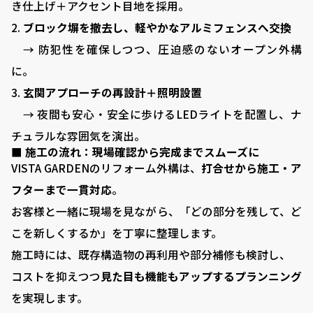
き仕上げ＋アクセント目地を採用。
ブロック塀を撤去し、軽やかなアルミフェンスへ交換
→ 防犯性を確保しつつ、圧迫感のないオープン外構
に。
玄関アプローチの再設計＋照明設置
→ 夜間も安心・安全に歩けるLEDライトを配置し、ナ
チュラルな雰囲気を演出。
■ 施工の流れ：現場確認から完成までスムーズに
VISTA GARDENのリフォーム外構は、
打合せから施工・ア
フターまで一貫対応
。
お客様と一緒に現場を見ながら、「どの部分を残して、ど
こを新しくするか」を丁寧に整理します。
施工時には、既存構造物の再利用や部分補修も検討し、
コストを抑えつつ
見た目も機能もアップするプランニング
を実現します。