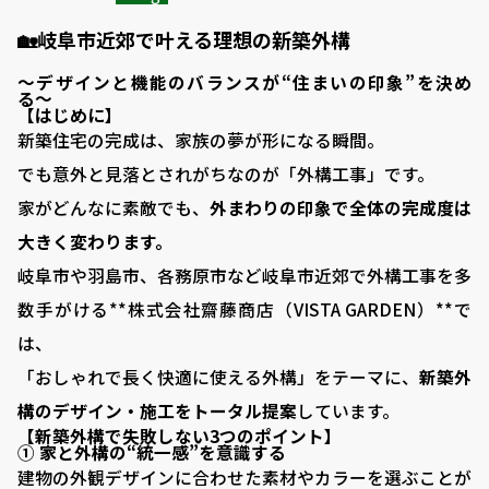
🏡岐阜市近郊で叶える理想の新築外構
〜デザインと機能のバランスが“住まいの印象”を決め
る〜
【はじめに】
新築住宅の完成は、家族の夢が形になる瞬間。
でも意外と見落とされがちなのが「外構工事」です。
家がどんなに素敵でも、
外まわりの印象で全体の完成度は
大きく変わります。
岐阜市や羽島市、各務原市など岐阜市近郊で外構工事を多
数手がける**株式会社齋藤商店（VISTA GARDEN）**で
は、
「おしゃれで長く快適に使える外構」をテーマに、
新築外
構のデザイン・施工をトータル提案
しています。
【新築外構で失敗しない3つのポイント】
① 家と外構の“統一感”を意識する
建物の外観デザインに合わせた素材やカラーを選ぶことが