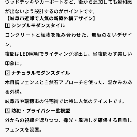
ウッドデッキやカーポートなど、後から追加しても違和感
が出ないよう設計するのがポイントです。
【岐阜市近郊で人気の新築外構デザイン】
1️⃣
シンプルモダンスタイル
コンクリートと植栽を組み合わせた、無駄のないデザイ
ン。
夜間はLED照明でライティング演出し、昼夜問わず美しい
印象に。
2️⃣
ナチュラルモダンスタイル
木目調フェンスと自然石アプローチを使った、温かみのあ
る外構。
岐阜市や瑞穂市の住宅街では特に人気のテイストです。
3️⃣
防犯・プライバシー重視型
外からの視線を遮りつつ、採光・風通しを確保する目隠し
VISTA GARDEN
フェンスを設置。
-株式会社 齋藤商店-