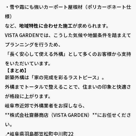
・雪や霜にも強いカーポート屋根材（ポリカーボネート仕
0120-080-171
TEL:
様）
岐阜県羽島郡笠松町中川町22 ​
など、
地域特性に合わせた施工
が求められます。
VISTA GARDENでは、こうした気候や地盤条件を踏まえて
プランニングを行うため、
「長く安心して使える外構」として多くのお客様から支持
をいただいています。
【まとめ】
新築外構は「家の完成を彩るラストピース」。
外構までトータルで整えることで、住まいの印象と快適さ
が格段に上がります。
岐阜市近郊で外構業者をお探しなら、
**株式会社齋藤商店（VISTA GARDEN）**にお任せくださ
い。
📍岐阜県羽島郡笠松町中川町22