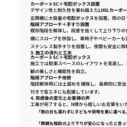
カーポートSC＋宅配ボックス設置
デザイン性と耐久性を兼ね備えた
LIXILカーポ
玄関横に大容量の
宅配ボックス
を設置。雨の日
階段アプローチ＋手すり設置
既存階段を解体し、段差を低くして上り下りの
横にスロープを併設し、車椅子やベビーカーも
ステンレス製手すりを設置し、夜間も安全に移
3. 施工の流れと工夫
カーポートSC＋宅配ボックス
施工では駐車スペースのレイアウトを見直し、
観の美しさと機能性を両立。
階段アプローチ改修
階段解体時には土留めを補強し、長期的に安全
付きで省エネにも配慮しています。
4. 完成後の変化とお客様の声
工事が完了すると、N様から嬉しいお言葉をい
「雨の日も濡れずに子どもや荷物を車に運べる
「両親も階段の上り下りが安心になったと言っ