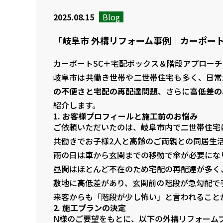
2025.08.15
Blog
「岐阜市 外構リフォーム事例｜カーポー
カーポートSC＋宅配ボックス＆階段アプロー
岐阜市は共働き世帯や二世帯住宅も多く、日常
の不便さと宅配の再配達問題
、さらに
高低差の
紹介します。
1. お客様プロフィールと施工前のお悩み
ご依頼いただいたのは、岐阜市内で二世帯住宅
共働きでお子様2人と高齢のご両親との同居生
雨の日は車から玄関までの移動で傘が必要にな
昼間はほとんど不在のため宅配の再配達が多く
敷地に高低差があり、玄関前の階段が急勾配で
来客からも「階段が少し怖い」と言われること
2. 施工プランの決定
N様のご要望をもとに、以下の外構リフォーム