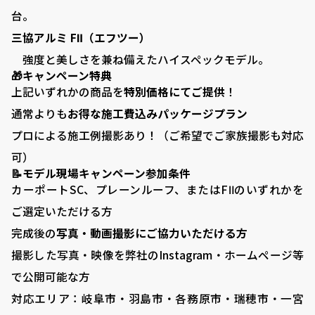
台。
三協アルミ FⅡ（エフツー）
強度と美しさを兼ね備えたハイスペックモデル。
🎁キャンペーン特典
上記いずれかの商品を
特別価格にてご提供
！
通常よりも
お得な施工費込みパッケージプラン
プロによる施工例撮影あり！（ご希望でご家族撮影も対応
可）
📝モデル現場キャンペーン参加条件
カーポートSC、プレーンルーフ、またはFⅡのいずれかを
ご選定いただける方
VISTA GARDEN
完成後の
写真・動画撮影にご協力いただける方
撮影した写真・映像を弊社のInstagram・ホームページ等
-株式会社 齋藤商店-
で公開可能な方
対応エリア：岐阜市・羽島市・各務原市・瑞穂市・一宮
■ VISTA GARDENの外構工事