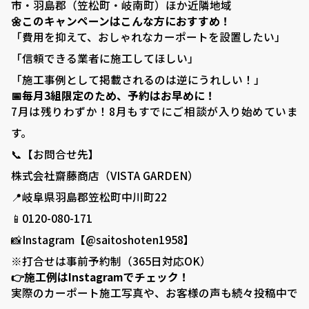
市・羽島郡（笠松町・岐南町）ほか近隣地域
🌼このキャンペーンはこんな方におすすめ！
■ 庭がある暮らし：サッカーゴールがある庭
「費用を抑えて、おしゃれなカーポートを設置したい」
■ 庭がある暮らし：ドッグランがある庭
「信頼できる業者に施工してほしい」
■ 外構プランニング
「施工事例として掲載されるのは逆にうれしい！」
📅毎月3組限定のため、予約はお早めに！
■ 料金シミュレーション
7月は残りわずか！8月もすでにご相談が入り始めていま
す。
■ 施工事例
📞【お問合せ先】
■ お客様の声
株式会社齋藤商店（VISTA GARDEN）
■ 展示場について
📍岐阜県羽島郡笠松町中川町22
■ 求人サイト
📱0120-080-171
📸Instagram【@saitoshoten1958】
■ お問い合わせ
※打合せは事前予約制（365日対応OK）
👉施工例はInstagramでチェック！
0120-080-171
TEL:
実際のカーポート施工写真や、お客様の声も続々投稿中で
岐阜県羽島郡笠松町中川町22 ​