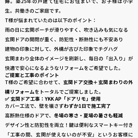
婦。築25年の戸建て住宅にお住まいで、お子様は小学
生。共働きのご家庭です。
T様が悩まれていたのは以下のポイント：
雨の日に玄関ポーチが滑りやすく、吹き込みも気になる
玄関ドアの開閉が重く、防犯性・断熱性にも不安あり
建物の印象に対して、外構が古びた印象でチグハグ
玄関まわり全体のイメージを刷新し、毎日の「出入り」が
快適で安心になるようなリフォームをご希望でした。
ご提案と工事のポイント
T様のご希望に合わせて、
玄関ドア交換＋玄関まわりの外
構リフォーム
をトータルでご提案しました。
✅ 玄関ドア工事：YKK AP「ドアリモ」使用
カバー工法で、壁を壊さず
わずか1日で施工完了
高断熱仕様のドアで、
冬場の寒さ・夏場の暑さも軽減
デザイン性と防犯性を両立！鍵は便利なスマートキー付き
「工事の間、玄関が使えないのが不安」というお客様に