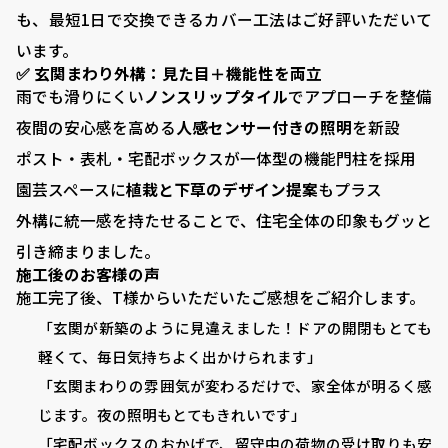
も、最短1日で交換できるカバー工法はご好評いただいて
います。
✅ 玄関まわり外構：見た目＋機能性を両立
雨でも滑りにくい
ノンスリップタイル
でアプローチを整備
夜間の安心感を高める
人感センサー付きの照明
を新設
ポスト・表札・宅配ボックスが一体型の機能門柱を採用
VISTA GARDEN
園芸スペースに
植栽と下草のデザイン提案
もプラス
-株式会社 齋藤商店-
外構に統一感を持たせることで、住宅全体の印象もグッと
引き締まりました。
施工後のお客様の声
■ VISTA GARDENの外構工事
施工完了後、T様からいただいたご感想をご紹介します。
■ 庭がある暮らし：サッカーゴールがある庭
「玄関が新築のように見違えました！ドアの開閉もとても
■ 庭がある暮らし：ドッグランがある庭
軽くて、毎日気持ちよく出かけられます」
「玄関まわりの雰囲気が変わるだけで、家全体が明るく感
■ 外構プランニング
じます。夜の照明もとてもきれいです」
■ 料金シミュレーション
「宅配ボックスのおかげで、留守中の荷物の受け取りも安