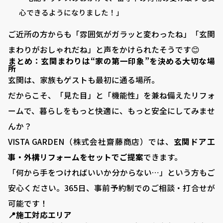
心できるようになりました！」
■ 施工事例
■ お客様の声
ご近所の方からも「雰囲気がガラッと変わったね」「玄関
まわりがおしゃれだね」と声をかけられたそうです😊
■ 展示場について
まとめ：玄関まわりは“家の第一印象”を決める大切な場
所
■ 求人サイト
玄関は、家族もゲストも最初に通る場所。
■ お問い合わせ
だからこそ、「見た目」と「機能性」を兼ね備えたリフォ
ームで、暮らしをもっと快適に、もっと安全にしてみませ
0120-080-171
TEL:
んか？
岐阜県羽島郡笠松町中川町22 ​
VISTA GARDEN（株式会社齋藤商店）では、
玄関ドア工
事・外構リフォームをセットでご提案
できます。
「何から手をつければいいか分からない…」という方もご
安心ください。365日、事前予約制でのご相談・打合せが
可能です！
📍施工対応エリア