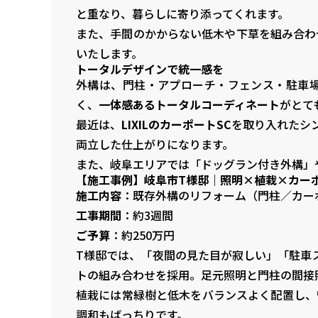
と重なり、暮らしに寄り添ってくれます。
また、手間のかからない低木や下草を組み合わせ
いたします。
トータルデザインで統一感を
外構は、門柱・アプローチ・フェンス・駐車
く、
一体感あるトータルコーディネート
がとて
最近は、
LIXILのカーポートSC
を取り入れたシ
両立した仕上がりになります。
また、岐阜エリアでは「ドッグラン付き外構」
【施工事例】岐阜市T様邸｜照明×植栽×カー
施工内容
：既存外構のリフォーム（門柱／カー
工事期間
：約3週間
ご予算
：約250万円
T様邸では、「夜間の見た目が寂しい」「駐車ス
トの組み合わせを採用。足元照明と門柱の間接
植栽には常緑樹と低木をバランスよく配置し、
調和もばっちりです。