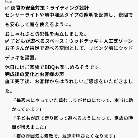
に。
■ VISTA GARDENの外構工事
✅ 夜間の安全対策：ライティング設計
センサーライトや地中埋込タイプの照明を配置し、夜間で
■ 庭がある暮らし：サッカーゴールがある庭
も安心して庭を使えるように。
■ 庭がある暮らし：ドッグランがある庭
おしゃれさと防犯性を両立しました。
■ 外構プランニング
✅ 子どもが遊べるスペース：ウッドデッキ＋人工芝ゾーン
お子さんが裸足で遊べる空間として、リビング前にウッド
■ 料金シミュレーション
デッキを設置。
■ 施工事例
休日にはご家族でBBQも楽しめるそうです。
完成後の変化とお客様の声
■ お客様の声
施工完了後、お客様からはうれしいご感想をいただきまし
■ 展示場について
た。
■ 求人サイト
「毎週末にやっていた草むしりがゼロになって、本当に助
かっています」
■ お問い合わせ
「子どもが庭で走り回って遊べるようになって、家族の時
間が増えました」
0120-080-171
TEL:
「夜の雰囲気も素敵で、友達を呼びたくなります」