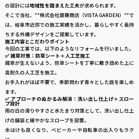
の設計には
地域性を踏まえた工夫
が求められます。
そこで当社、**株式会社齋藤商店（VISTA GARDEN）**で
は、岐阜市近郊での施工実績を活かし、暮らしやすく長持
ちする外構デザインをご提案しています。
施工内容とこだわりポイント
今回の工事では、以下のようなリフォームを行いました。
✅ 雑草対策：防草シート＋人工芝施工
雑草が生えないよう、防草シートを丁寧に敷き詰めた上に
高耐久の人工芝を施工。
お手入れがほぼ不要で、季節問わず青々とした庭を楽しめ
ます。
✅ アプローチのぬかるみ解消：洗い出し仕上げ＋スロー
プ設計
VISTA GARDEN
雨の日の滑りやすさと水たまり対策として、洗い出し仕上
-株式会社 齋藤商店-
げの舗装と緩やかなスロープを設置。
水はけも良くなり、ベビーカーや自転車の出入りもラク