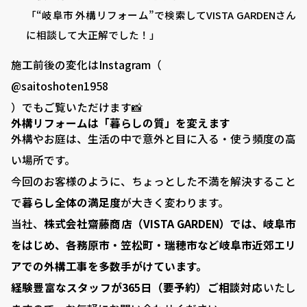
岐阜県羽島郡笠松町中川町22 ​
「“岐阜市 外構リフォーム”で検索してVISTA GARDENさん
に相談して大正解でした！」
施工前後の変化はInstagram（
@saitoshoten1958
）でもご覧いただけます📸
外構リフォームは「暮らしの質」を変えます
外構やお庭は、生活の中で意外と目に入る・使う頻度の高
い場所です。
今回のお客様のように、ちょっとした不満を解決すること
で
暮らし全体の満足度
が大きく変わります。
当社、
株式会社齋藤商店（VISTA GARDEN）では、岐阜市
をはじめ、各務原市・笠松町・瑞穂市など岐阜市近郊エリ
アでの外構工事を多数手がけています。
経験豊富なスタッフが365日（要予約）ご相談対応
いたし