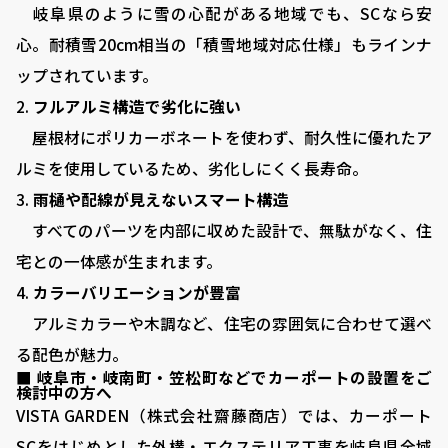
■ VISTA GARDENの外構工事
岐阜県のように雪の心配がある地域でも、SCなら安
心。耐積雪20cm相当の「積雪地域対応仕様」もラインナ
■ 庭がある暮らし：サッカーゴールがある庭
ップされています。
■ 庭がある暮らし：ドッグランがある庭
フルアルミ構造で劣化に強い
■ 外構プランニング
屋根材にポリカーボネートを使わず、耐久性に優れたア
■ 料金シミュレーション
ルミを使用しているため、劣化しにくく長寿命。
雨樋や配線が見えないスマート構造
■ 施工事例
すべてのパーツを内部に収めた設計で、無駄がなく、住
■ お客様の声
宅との一体感が生まれます。
■ 展示場について
カラーバリエーションが豊富
■ 求人サイト
アルミカラーや木調など、住宅の雰囲気に合わせて選べ
る配色が魅力。
■ お問い合わせ
■ 岐阜市・岐南町・笠松町などでカーポートの設置をご
検討中の方へ
VISTA GARDEN（株式会社齋藤商店）では、カーポート
0120-080-171
TEL:
SCをはじめとした外構・エクステリア工事を岐阜県全域