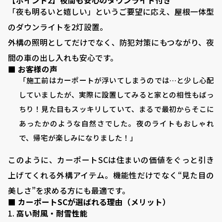
【ポイント2】夜間も安心のダウンライト付き
「夜も明るいと嬉しい」というご要望に応え、屋根一体型
のダウンライトを2灯設置。
外構の照明としてだけでなく、防犯対策にもつながり、夜
間の車の出し入れも安心です。
■ お客様の声
「施工前はカーポートが浮いてしまうのでは…と少し心配
していましたが、実際に設置してみると家との相性もばっ
ちり！見た目もスッキリしていて、まるで最初からそこに
あったかのような自然さでした。夜のライトもおしゃれ
で、帰宅が楽しみになりました！」
このように、カーポートSCは住まいの価値をぐっと引き
VISTA GARDEN
上げてくれる外構アイテム。機能性だけでなく“見た目の
-株式会社 齋藤商店-
美しさ”を求める方にも最適です。
■ カーポートSCが選ばれる理由（メリット）
高い耐風・耐雪性能