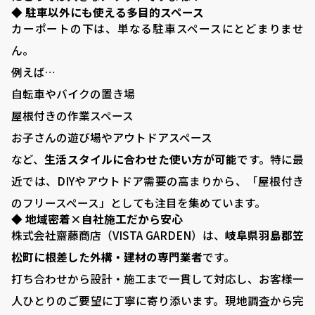
◆ 駐車以外にも使える多目的スペース
VISTA GARDEN
カーポートの下は、単なる駐車スペースにとどまりませ
-株式会社 齋藤商店-
ん。
例えば…
自転車やバイクの置き場
■ VISTA GARDENの外構工事
屋根付きの作業スペース
■ 庭がある暮らし：サッカーゴールがある庭
お子さんの遊び場やアウトドアスペース
■ 庭がある暮らし：ドッグランがある庭
など、
生活スタイルに合わせた使い方が可能
です。特に最
近では、DIYやアウトドア需要の高まりから、「屋根付き
■ 外構プランニング
のフリースペース」としても注目を集めています。
■ 料金シミュレーション
◆ 地域密着×自社施工だから安心
株式会社齋藤商店（VISTA GARDEN）は、
岐阜県羽島郡笠
■ 施工事例
松町に根差した外構・建材の専門業者
です。
■ お客様の声
打ち合わせから設計・施工まで一貫して対応し、お客様一
■ 展示場について
人ひとりのご要望に丁寧に寄り添います。現地調査から完