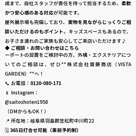
成まで、自社スタッフが責任を持って担当するため、
柔軟
■ 求人サイト
かつ安心感のある対応
が可能です。
■ お問い合わせ
屋外展示場も完備しており、
実物を見ながらじっくりご相
談いただけるのもポイント
。キッズスペースもあるので、
0120-080-171
TEL:
お子さま連れのご家族も安心してご来店いただけます♪
岐阜県羽島郡笠松町中川町22 ​
◆ ご相談・お問い合わせはこちら
ーポートの設置をご検討中の方、外構・エクステリアにつ
いてのご相談は、ぜひ**株式会社齋藤商店（VISTA
GARDEN）**へ！
📞 お電話：
0120-080-171
📱 Instagram：
@saitoshoten1958
（DMからもOK！）
📍 所在地：岐阜県羽島郡笠松町中川町22
🗓️
365日打合せ可能（事前予約制）