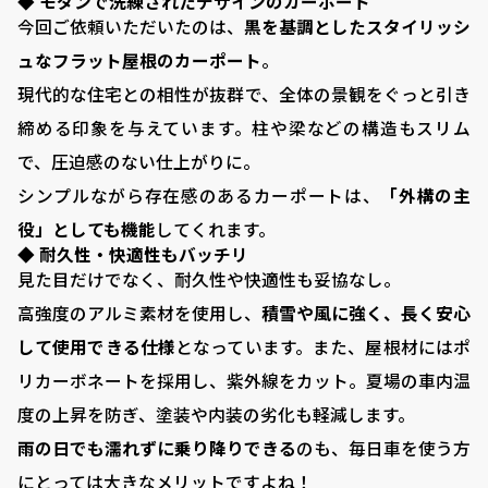
◆ モダンで洗練されたデザインのカーポート
今回ご依頼いただいたのは、
黒を基調としたスタイリッシ
ュなフラット屋根のカーポート
。
現代的な住宅との相性が抜群で、全体の景観をぐっと引き
締める印象を与えています。柱や梁などの構造もスリム
で、圧迫感のない仕上がりに。
シンプルながら存在感のあるカーポートは、
「外構の主
役」としても機能
してくれます。
◆ 耐久性・快適性もバッチリ
見た目だけでなく、耐久性や快適性も妥協なし。
高強度のアルミ素材を使用し、
積雪や風に強く、長く安心
して使用できる仕様
となっています。また、屋根材にはポ
リカーボネートを採用し、紫外線をカット。夏場の車内温
度の上昇を防ぎ、塗装や内装の劣化も軽減します。
雨の日でも濡れずに乗り降りできる
のも、毎日車を使う方
にとっては大きなメリットですよね！