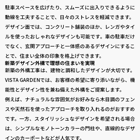
VISTA GARDEN
駐車スペースを広げたり、スムーズに出入りできるように
-株式会社 齋藤商店-
動線を工夫することで、日々のストレスを軽減できます。
デザイン面では、コンクリート舗装のほか、レンガやタイ
■ VISTA GARDENの外構工事
ルを使ったおしゃれなデザインも可能です。車の駐車だけ
でなく、玄関アプローチと一体感のあるデザインにするこ
■ 庭がある暮らし：サッカーゴールがある庭
とで、住まい全体の印象を格上げできます。
■ 庭がある暮らし：ドッグランがある庭
新築デザイン外構で理想の住まいを実現
新築の外構工事は、建物と調和したデザインが大切です。
■ 外構プランニング
VISTA GARDENでは、お客様の希望に寄り添いながら、機
■ 料金シミュレーション
能性とデザイン性を兼ね備えた外構をご提案します。
■ 施工事例
例えば、ナチュラルな雰囲気がお好みなら木目調のフェン
スや天然石を使ったアプローチを取り入れるのがおすすめ
■ お客様の声
です。一方、スタイリッシュなデザインを希望される場合
■ 展示場について
は、シンプルなモノトーンカラーの門柱や、直線的なデザ
■ 求人サイト
インのカーポートなどが人気です。